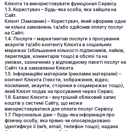
Клієнта та використовувати функціонал Сервісу.
1.3. Користувач – будь-яка особа, яка зайшла на 
Сайт.
Клієнт (Замовник) – Користувач, який оформив одне 
чи кілька замовлень та/або здійснив оплату послуг 
на Сайті.
1.4. Послуги – маркетингові послуги з просування 
акаунтів та/або контенту Клієнта в соціальних 
мережах (збільшення кількості підписників, лайків, 
переглядів, коментарів тощо) в обсязі та на 
умовах, зазначених у відповідному пакеті послуг на 
Сайті та в замовленні Клієнта.
1.5. Інформаційні матеріали (рекламні матеріали) – 
контент Клієнта (тексти, зображення, відео, 
посилання, акаунти, сторінки в соцмережах тощо), 
який Клієнт подає на просування через Сервіс.
1.6. Баланс Клієнта – внутрішній обліковий запис 
коштів у системі Сайту, що може 
використовуватися для оплати послуг Сервісу.
1.7. Персональні дані – будь-яка інформація про 
фізичну особу, яка прямо чи опосередковано 
ідентифікує її (ім’я, email, телефон тощо), надана 