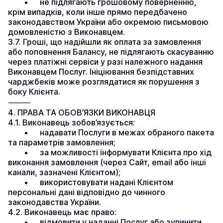
	•	не підлягають грошовому поверненню, 
крім випадків, коли інше прямо передбачено 
законодавством України або окремою письмовою 
домовленістю з Виконавцем.
3.7. Гроші, що надійшли як оплата за замовлення 
або поповнення Балансу, не підлягають скасуванню 
через платіжні сервіси у разі належного надання 
Виконавцем Послуг. Ініціювання безпідставних 
чарджбеків може розглядатися як порушення з 
боку Клієнта.
⸻
4. ПРАВА ТА ОБОВ’ЯЗКИ ВИКОНАВЦЯ
4.1. Виконавець зобов’язується:
	•	надавати Послуги в межах обраного пакета 
та параметрів замовлення;
	•	за можливості інформувати Клієнта про хід 
виконання замовлення (через Сайт, email або інші 
канали, зазначені Клієнтом);
	•	використовувати надані Клієнтом 
персональні дані відповідно до чинного 
законодавства України.
4.2. Виконавець має право:
	•	відмовити у наданні Послуг або зупинити 