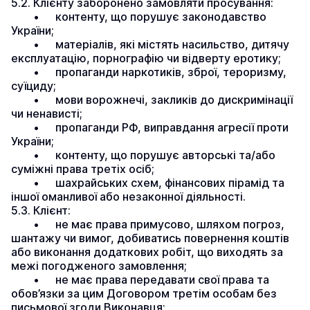
5.2. Клієнту заборонено замовляти просування:
	•	контенту, що порушує законодавство 
України;
	•	матеріалів, які містять насильство, дитячу 
експлуатацію, порнографію чи відверту еротику;
	•	пропаганди наркотиків, зброї, тероризму, 
суїциду;
	•	мови ворожнечі, закликів до дискримінації 
чи ненависті;
	•	пропаганди РФ, виправдання агресії проти 
України;
	•	контенту, що порушує авторські та/або 
суміжні права третіх осіб;
	•	шахрайських схем, фінансових пірамід та 
іншої оманливої або незаконної діяльності.
5.3. Клієнт:
	•	не має права примусово, шляхом погроз, 
шантажу чи вимог, добиватись повернення коштів 
або виконання додаткових робіт, що виходять за 
межі погодженого замовлення;
	•	не має права передавати свої права та 
обов’язки за цим Договором третім особам без 
письмової згоди Виконавця;