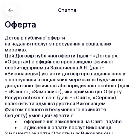
Стаття
Оферта
Договір публічної оферти
на надання послуг з просування в соціальних 
мережах
Цей Договір публічної оферти (далі – «Договір», 
«Оферта») є офіційною пропозицією фізичної 
особи-підприємця Захарченка А.Я. (далі – 
«Виконавець») укласти договір про надання послуг 
з просування в соціальних мережах із будь-якою 
дієздатною фізичною або юридичною особою (далі 
– «Клієнт», «Замовник»), яка приймає цю Оферту.
Ресурс octosmm.com (далі – «Сайт», «Сервіс») 
належить та адмініструється Виконавцем.
Фактом повного й безумовного прийняття 
(акцепту) умов цієї Оферти є:
	•	оформлення замовлення на Сайті; та/або
	•	здійснення оплати послуг Виконавця.
З моменту акцепту Оферти між Виконавцем і 