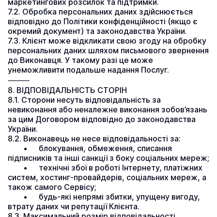
маркетингових розсилок та підтримки.
7.2. Обробка персональних даних здійснюється 
відповідно до Політики конфіденційності (якщо є 
окремий документ) та законодавства України.
7.3. Клієнт може відкликати свою згоду на обробку 
персональних даних шляхом письмового звернення 
до Виконавця. У такому разі це може 
унеможливити подальше надання Послуг.
⸻
8. ВІДПОВІДАЛЬНІСТЬ СТОРІН
8.1. Сторони несуть відповідальність за 
невиконання або неналежне виконання зобов’язань 
за цим Договором відповідно до законодавства 
України.
8.2. Виконавець не несе відповідальності за:
	•	блокування, обмеження, списання 
підписників та інші санкції з боку соціальних мереж;
	•	технічні збої в роботі Інтернету, платіжних 
систем, хостинг-провайдерів, соціальних мереж, а 
також самого Сервісу;
	•	будь-які непрямі збитки, упущену вигоду, 
втрату даних чи репутації Клієнта.
8.3. Максимальний розмір відповідальності 