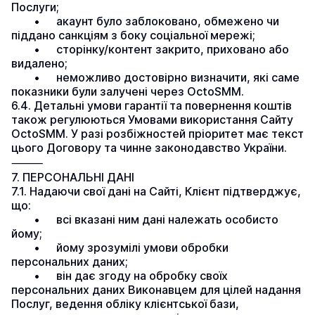
Послуги;
	•	акаунт було заблоковано, обмежено чи 
піддано санкціям з боку соціальної мережі;
	•	сторінку/контент закрито, приховано або 
видалено;
	•	неможливо достовірно визначити, які саме 
показники були залучені через OctoSMM.
6.4. Детальні умови гарантії та повернення коштів 
також регулюються Умовами використання Сайту 
OctoSMM. У разі розбіжностей пріоритет має текст 
цього Договору та чинне законодавство України.
⸻
7. ПЕРСОНАЛЬНІ ДАНІ
7.1. Надаючи свої дані на Сайті, Клієнт підтверджує, 
що:
	•	всі вказані ним дані належать особисто 
йому;
	•	йому зрозумілі умови обробки 
персональних даних;
	•	він дає згоду на обробку своїх 
персональних даних Виконавцем для цілей надання 
Послуг, ведення обліку клієнтської бази, 