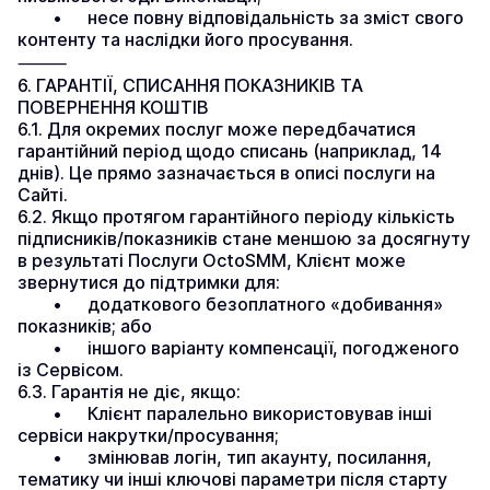
	•	несе повну відповідальність за зміст свого 
контенту та наслідки його просування.
⸻
6. ГАРАНТІЇ, СПИСАННЯ ПОКАЗНИКІВ ТА 
ПОВЕРНЕННЯ КОШТІВ
6.1. Для окремих послуг може передбачатися 
гарантійний період щодо списань (наприклад, 14 
днів). Це прямо зазначається в описі послуги на 
Сайті.
6.2. Якщо протягом гарантійного періоду кількість 
підписників/показників стане меншою за досягнуту 
в результаті Послуги OctoSMM, Клієнт може 
звернутися до підтримки для:
	•	додаткового безоплатного «добивання» 
показників; або
	•	іншого варіанту компенсації, погодженого 
із Сервісом.
6.3. Гарантія не діє, якщо:
	•	Клієнт паралельно використовував інші 
сервіси накрутки/просування;
	•	змінював логін, тип акаунту, посилання, 
тематику чи інші ключові параметри після старту 