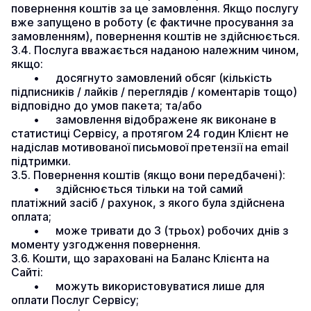
повернення коштів за це замовлення. Якщо послугу 
вже запущено в роботу (є фактичне просування за 
замовленням), повернення коштів не здійснюється.
3.4. Послуга вважається наданою належним чином, 
якщо:
	•	досягнуто замовлений обсяг (кількість 
підписників / лайків / переглядів / коментарів тощо) 
відповідно до умов пакета; та/або
	•	замовлення відображене як виконане в 
статистиці Сервісу, а протягом 24 годин Клієнт не 
надіслав мотивованої письмової претензії на email 
підтримки.
3.5. Повернення коштів (якщо вони передбачені):
	•	здійснюється тільки на той самий 
платіжний засіб / рахунок, з якого була здійснена 
оплата;
	•	може тривати до 3 (трьох) робочих днів з 
моменту узгодження повернення.
3.6. Кошти, що зараховані на Баланс Клієнта на 
Сайті:
	•	можуть використовуватися лише для 
оплати Послуг Сервісу;