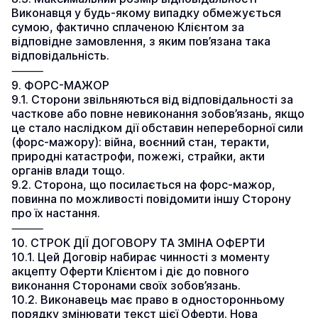
Виконавця у будь-якому випадку обмежується 
сумою, фактично сплаченою Клієнтом за 
відповідне замовлення, з яким пов’язана така 
відповідальність.
⸻
9. ФОРС-МАЖОР
9.1. Сторони звільняються від відповідальності за 
часткове або повне невиконання зобов’язань, якщо 
це стало наслідком дії обставин непереборної сили 
(форс-мажору): війна, воєнний стан, теракти, 
природні катастрофи, пожежі, страйки, акти 
органів влади тощо.
9.2. Сторона, що посилається на форс-мажор, 
повинна по можливості повідомити іншу Сторону 
про їх настання.
⸻
10. СТРОК ДІЇ ДОГОВОРУ ТА ЗМІНА ОФЕРТИ
10.1. Цей Договір набирає чинності з моменту 
акцепту Оферти Клієнтом і діє до повного 
виконання Сторонами своїх зобов’язань.
10.2. Виконавець має право в односторонньому 
порядку змінювати текст цієї Оферти. Нова 