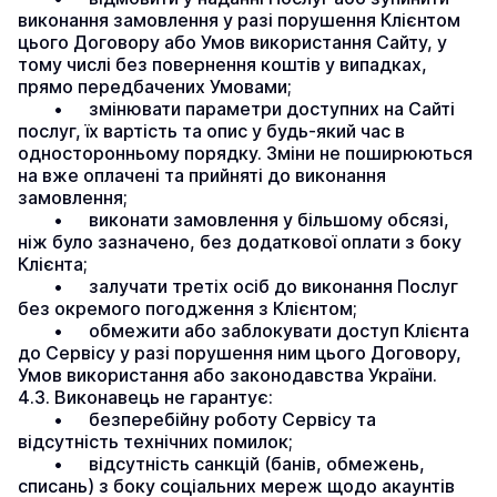
виконання замовлення у разі порушення Клієнтом 
цього Договору або Умов використання Сайту, у 
тому числі без повернення коштів у випадках, 
прямо передбачених Умовами;
	•	змінювати параметри доступних на Сайті 
послуг, їх вартість та опис у будь-який час в 
односторонньому порядку. Зміни не поширюються 
на вже оплачені та прийняті до виконання 
замовлення;
	•	виконати замовлення у більшому обсязі, 
ніж було зазначено, без додаткової оплати з боку 
Клієнта;
	•	залучати третіх осіб до виконання Послуг 
без окремого погодження з Клієнтом;
	•	обмежити або заблокувати доступ Клієнта 
до Сервісу у разі порушення ним цього Договору, 
Умов використання або законодавства України.
4.3. Виконавець не гарантує:
	•	безперебійну роботу Сервісу та 
відсутність технічних помилок;
	•	відсутність санкцій (банів, обмежень, 
списань) з боку соціальних мереж щодо акаунтів 