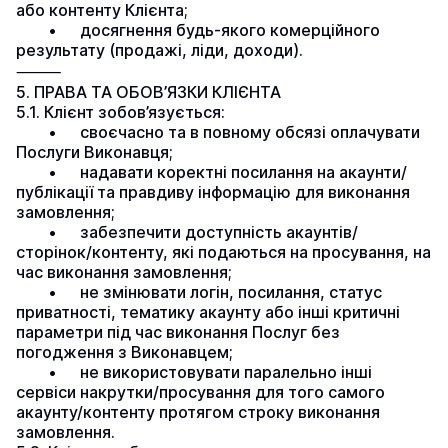
або контенту Клієнта;
	•	досягнення будь-якого комерційного 
результату (продажі, ліди, доходи).
⸻
5. ПРАВА ТА ОБОВ’ЯЗКИ КЛІЄНТА
5.1. Клієнт зобов’язується:
	•	своєчасно та в повному обсязі оплачувати 
Послуги Виконавця;
	•	надавати коректні посилання на акаунти/
публікації та правдиву інформацію для виконання 
замовлення;
	•	забезпечити доступність акаунтів/
сторінок/контенту, які подаються на просування, на 
час виконання замовлення;
	•	не змінювати логін, посилання, статус 
приватності, тематику акаунту або інші критичні 
параметри під час виконання Послуг без 
погодження з Виконавцем;
	•	не використовувати паралельно інші 
сервіси накрутки/просування для того самого 
акаунту/контенту протягом строку виконання 
замовлення.