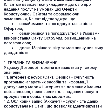
Клієнтом вважається укладеним договір про 
надання послуг на умовах цієї Оферти.
Користуючись Сайтом та оформлюючи 
замовлення, Клієнт підтверджує, що:
	•	ознайомився та погоджується з цією 
Офертою;
	•	ознайомився та погоджується з Умовами 
використання Сайту OctoSMM, розміщеними на 
octosmm.com;
	•	досяг 18-річного віку та має повну цивільну 
дієздатність.
⸻
1. ТЕРМІНИ ТА ВИЗНАЧЕННЯ
У цьому Договорі терміни вживаються у такому 
значенні:
1.1. Інтернет-ресурс (Сайт, Сервіс) – сукупність 
програмно-апаратних засобів та інформації, 
доступних у мережі Інтернет за доменним іменем 
octosmm.com, призначених для надання послуг з 
просування в соціальних мережах.
1.2. Обліковий запис (Аккаунт) – сукупність даних 
користувача на Сайті, що дозволяє ідентифікувати 