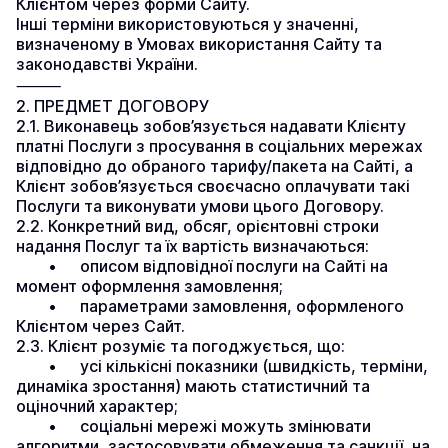
Клієнтом через форми Сайту.
Інші терміни використовуються у значенні, 
визначеному в Умовах використання Сайту та 
законодавстві України.
⸻
2. ПРЕДМЕТ ДОГОВОРУ
2.1. Виконавець зобов’язується надавати Клієнту 
платні Послуги з просування в соціальних мережах 
відповідно до обраного тарифу/пакета на Сайті, а 
Клієнт зобов’язується своєчасно оплачувати такі 
Послуги та виконувати умови цього Договору.
2.2. Конкретний вид, обсяг, орієнтовні строки 
надання Послуг та їх вартість визначаються:
	•	описом відповідної послуги на Сайті на 
момент оформлення замовлення;
	•	параметрами замовлення, оформленого 
Клієнтом через Сайт.
2.3. Клієнт розуміє та погоджується, що:
	•	усі кількісні показники (швидкість, терміни, 
динаміка зростання) мають статистичний та 
оціночний характер;
	•	соціальні мережі можуть змінювати 
алгоритми, застосовувати обмеження та санкції, на 